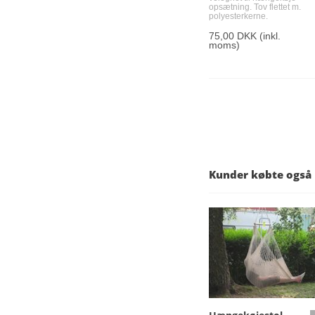
opsætning. Tov flettet m.
polyesterkerne.
75,00 DKK
(inkl.
moms)
Kunder købte også