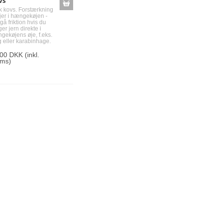
vs
tk kovs. Forstærkning
øjer i hængekøjen -
å friktion hvis du
er jern direkte i
gekøjens øje, f.eks.
g eller karabinhage.
,00 DKK
(inkl.
ms)