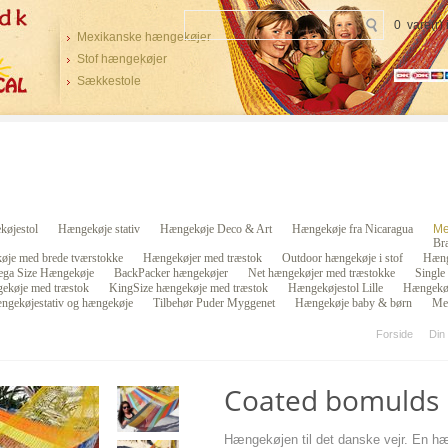
0 vare(r)
Mexikanske hængekøjer
Stof hængekøjer
Sækkestole
øjestol
Hængekøje stativ
Hængekøje Deco & Art
Hængekøje fra Nicaragua
Me
Bra
øje med brede tværstokke
Hængekøjer med træstok
Outdoor hængekøje i stof
Hæng
ga Size Hængekøje
BackPacker hængekøjer
Net hængekøjer med træstokke
Single
ekøje med træstok
KingSize hængekøje med træstok
Hængekøjestol Lille
Hængekøj
ngekøjestativ og hængekøje
Tilbehør Puder Myggenet
Hængekøje baby & børn
Me
Forside
Din
Coated bomulds
Hængekøjen til det danske vejr. En h