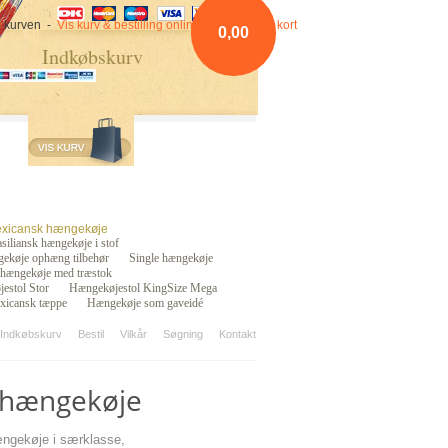
 i kurven -
Vis kurv & bestilling online betaling med kort
0,00
Indkøbskurv
xicansk hængekøje
siliansk hængekøje i stof
ekøje ophæng tilbehør
Single hængekøje
 hængekøje med træstok
estol Stor
Hængekøjestol KingSize Mega
xicansk tæppe
Hængekøje som gaveidé
 Indkøbskurv
Bestil
Vilkår
Søgning
Kontakt
 hængekøje
ængekøje i særklasse,