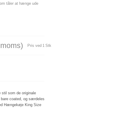
 som tåler at hænge ude
. moms)
Pris ved
1
Stk
stil som de originale
 bare coated, og særdeles
ted Hængekøje King Size