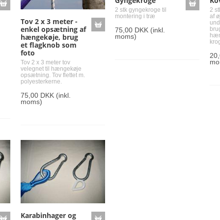
Gyngekroge
Ko
2 stk gyngekroge til
2 s
montering i træ
af 
Tov 2 x 3 meter -
undg
enkel opsætning af
brug
75,00 DKK
(inkl.
hæn
moms)
hængekøje, brug
kro
et flagknob som
foto
20
mo
Tov 2 x 3 meter tov
velegnet til hængekøje
opsætning. Tov flettet m.
polyesterkerne.
75,00 DKK
(inkl.
moms)
Karabinhager og