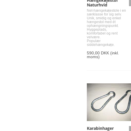
Hængekøjestol
Naturhvid
Net-hængekøjestole i en
særklasse for sig selv.
Unik, smidig og enkel
hængestol med ét
ophængningspunkt.
Hyggeplads,
komfortabel og rent
velvære.
Populær
siddehængekøje.
590,00 DKK
(inkl.
moms)
Karabinhager