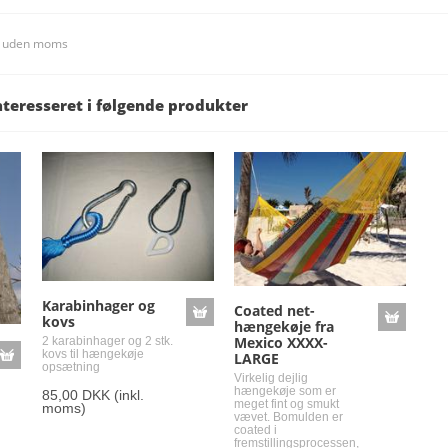
s uden moms
nteresseret i følgende produkter
Karabinhager og
Coated net-
kovs
hængekøje fra
Mexico XXXX-
2 karabinhager og 2 stk.
kovs til hængekøje
LARGE
opsætning
Virkelig dejlig
hængekøje som er
85,00 DKK
(inkl.
meget fint og smukt
moms)
vævet. Bomulden er
coated i
fremstillingsprocessen,