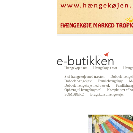
Hængekøje i net
Hængekøje i stof
Hængek
Stof hængekøje med træstok
Dobbelt hængek
Dobbelt hængekøje
Familiehængekøje
Me
Dobbelt hængekøje med træstok
Familiehæng
Ophæng til hængekøjestol
Komplet sæt af hæ
SOMBRERO
Brugskunst hængekøjer