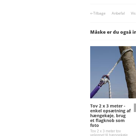
«-Tilbage
Anbefal
Vi
Måske er du også i
Tov 2 x 3 meter -
enkel opsætning af
hængekøje, brug
et flagknob som
foto
Tov 2 x 3 meter tov
velegnet til hængekøje