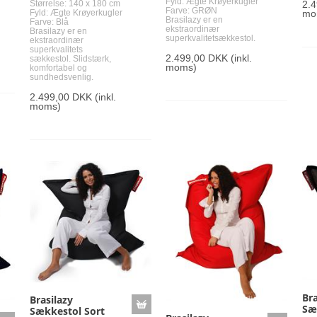
Fyld: Ægte Krøyerkugler
2.
Størrelse: 140 x 180 cm
Farve: GRØN
mo
Fyld: Ægte Krøyerkugler
Brasilazy er en
Farve: Blå
ekstraordinær
Brasilazy er en
superkvalitetsækkestol.
ekstraordinær
superkvalitets
2.499,00 DKK
(inkl.
sækkestol. Slidstærk,
moms)
komfortabel og
sundhedsvenlig.
2.499,00 DKK
(inkl.
moms)
Bra
Brasilazy
Sæ
Sækkestol Sort