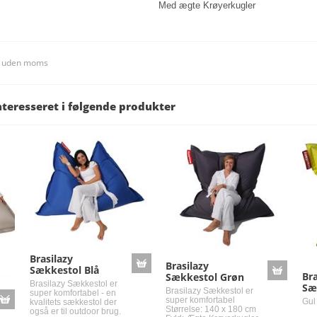
Med ægte Krøyerkugler
s uden moms
nteresseret i følgende produkter
Brasilazy
Brasilazy
Sækkestol Blå
Bra
Sækkestol Grøn
Brasilazy Sækkestol er
Sæ
Brasilazy Sækkestol er
super komfortabel - en
super komfortabel
Gul
kvalitets sækkestol der
Størrelse: 140 x 180 cm
også er til outdoor brug.