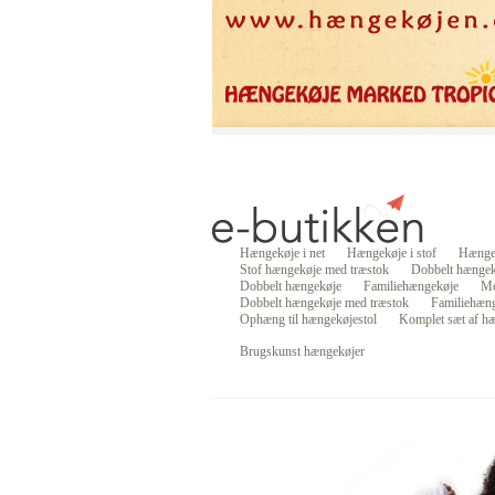
Hængekøje i net
Hængekøje i stof
Hængek
Stof hængekøje med træstok
Dobbelt hængek
Dobbelt hængekøje
Familiehængekøje
Me
Dobbelt hængekøje med træstok
Familiehæng
Ophæng til hængekøjestol
Komplet sæt af hæ
Brugskunst hængekøjer