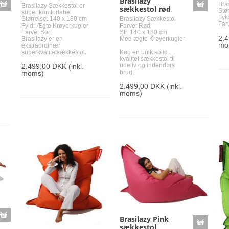
Brasilazy
Bra
Brasilazy Sækkestol er
sækkestol rød
Stø
super komfortabel
Fyl
Brasilazy Sækkestol
Størrelse: 140 x 180 cm
Far
Farve: Rød
Fyld: Ægte Krøyerkugler
Str. 140 x 180 cm
Farve: Sort
2.
Med ægte Krøyerkugler
Brasilazy er en
mo
ekstraordinær
Køb en unik solid
superkvalitetsækkestol.
kvalitet sækkestol til
udeliv og indendørs
2.499,00 DKK
(inkl.
brug.
moms)
2.499,00 DKK
(inkl.
moms)
Brasilazy Pink
sækkestol