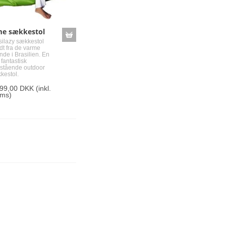
me sækkestol
silazy sækkestol
dt fra de varme
nde i Brasilien. En
 fantastisk
stående outdoor
kestol.
499,00 DKK
(inkl.
ms)