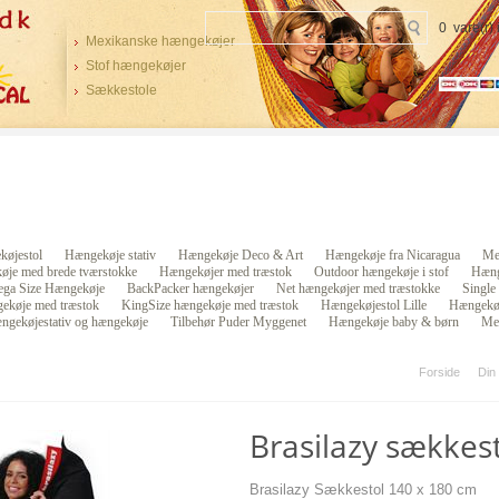
0 vare(r)
Mexikanske hængekøjer
Stof hængekøjer
Sækkestole
øjestol
Hængekøje stativ
Hængekøje Deco & Art
Hængekøje fra Nicaragua
Me
øje med brede tværstokke
Hængekøjer med træstok
Outdoor hængekøje i stof
Hæng
ga Size Hængekøje
BackPacker hængekøjer
Net hængekøjer med træstokke
Single
ekøje med træstok
KingSize hængekøje med træstok
Hængekøjestol Lille
Hængekøj
ngekøjestativ og hængekøje
Tilbehør Puder Myggenet
Hængekøje baby & børn
Me
Forside
Din
Brasilazy sækkest
Brasilazy Sækkestol 140 x 180 cm