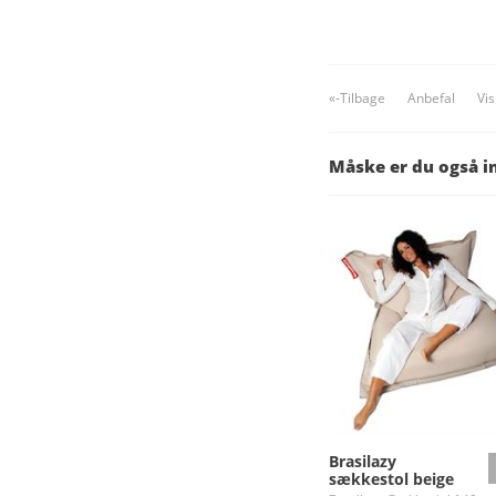
«-Tilbage
Anbefal
Vi
Måske er du også i
Brasilazy
sækkestol beige