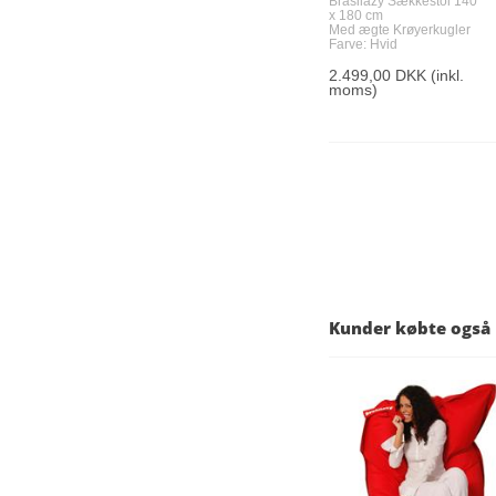
Brasilazy Sækkestol 140
x 180 cm
Med ægte Krøyerkugler
Farve: Hvid
2.499,00 DKK
(inkl.
moms)
Kunder købte også