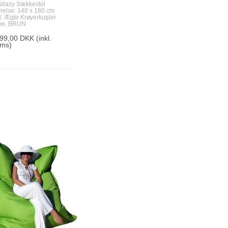
silazy Sækkestol
rrelse: 140 x 180 cm
d: Ægte Krøyerkugler
ve: BRUN
499,00 DKK
(inkl.
ms)