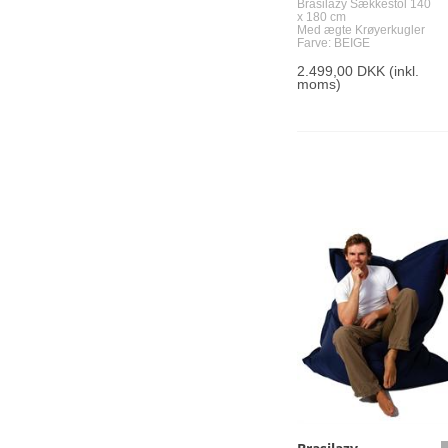
Brasilazy Sækkestol 140
x 180 cm
Med ægte Krøyerkugler
Farve: BEIGE
2.499,00 DKK
(inkl.
moms)