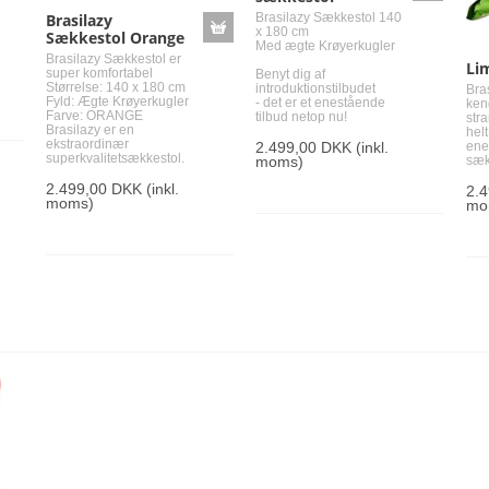
Brasilazy Sækkestol 140
Brasilazy
x 180 cm
Sækkestol Orange
Med ægte Krøyerkugler
Brasilazy Sækkestol er
Li
super komfortabel
Benyt dig af
Størrelse: 140 x 180 cm
introduktionstilbudet
Bra
Fyld: Ægte Krøyerkugler
- det er et enestående
ken
Farve: ORANGE
tilbud netop nu!
stra
Brasilazy er en
helt
ekstraordinær
2.499,00 DKK
(inkl.
ene
superkvalitetsækkestol.
moms)
sæk
2.499,00 DKK
(inkl.
2.
moms)
mo