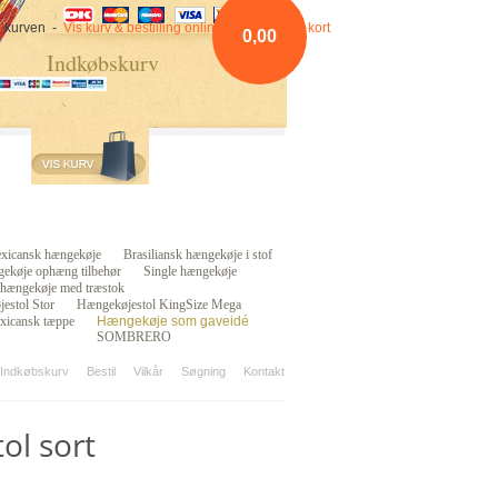
 i kurven -
Vis kurv & bestilling online betaling med kort
0,00
Indkøbskurv
xicansk hængekøje
Brasiliansk hængekøje i stof
ekøje ophæng tilbehør
Single hængekøje
 hængekøje med træstok
estol Stor
Hængekøjestol KingSize Mega
xicansk tæppe
Hængekøje som gaveidé
SOMBRERO
 Indkøbskurv
Bestil
Vilkår
Søgning
Kontakt
ol sort