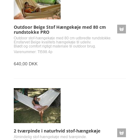
Outdoor Beige Stof Hængekøje med 80 cm
rundstokke PRO
Outdoor stof-hængekøje med 80 cm udbredte rundstokke.
Ensfarvet Beige kvalitets hængekøje til udeliv.
Blødt og comfort rigtigt materiale til outdoor brug.
Varenummer: Tt598.4p
640,00 DKK
2 tværpinde i naturhvid stof-hængekøje
Almindelig stof-hængekøje med tværpinde.