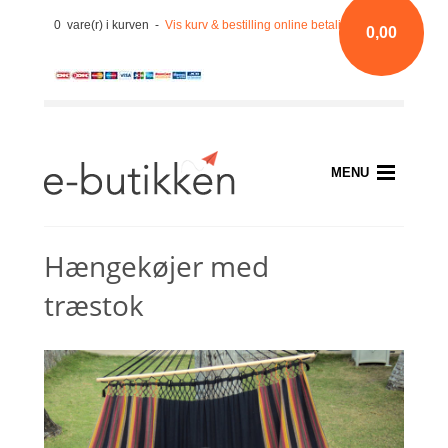
0 vare(r) i kurven -
Vis kurv & bestilling online betaling med kort
0,00
MENU
Hængekøjer med
træstok