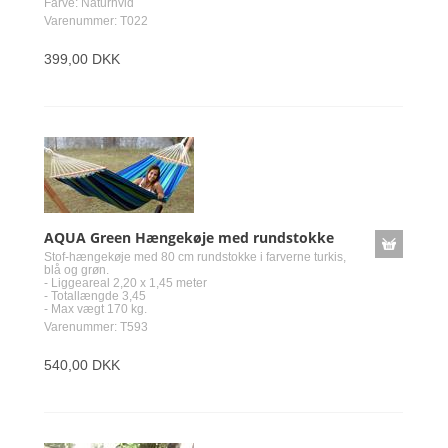
Farve: Naturhvid
Varenummer: T022
399,00 DKK
AQUA Green Hængekøje med rundstokke
Stof-hængekøje med 80 cm rundstokke i farverne turkis,
blå og grøn.
- Liggeareal 2,20 x 1,45 meter
- Totallængde 3,45
- Max vægt 170 kg.
Varenummer: T593
540,00 DKK