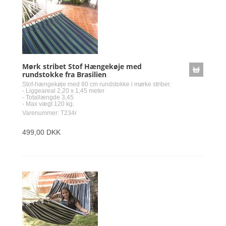
Mørk stribet Stof Hængekøje med
rundstokke fra Brasilien
Stof-hængekøje med 80 cm rundstokke i mørke striber.
- Liggeareal 2,20 x 1,45 meter
- Totallængde 3,45
- Max vægt 120 kg.
Varenummer: T234r
499,00 DKK