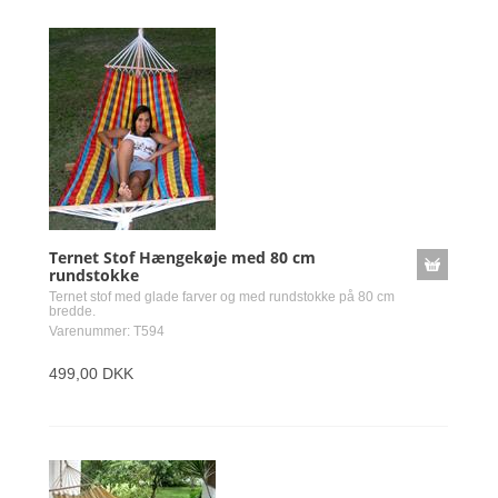
Ternet Stof Hængekøje med 80 cm
rundstokke
Ternet stof med glade farver og med rundstokke på 80 cm
bredde.
Varenummer: T594
499,00 DKK