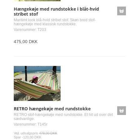
Hængekøje med rundstokke i blåt-hvid
stribet stof
Maritimt look blå-hvid stribet stof. Skøn bred stof-
hængekøje med klassisk rundstokke.
Varenummer: T203
475,00 DKK
RETRO hængekøje med rundstokke
RETRO stof-hængekøje med rundstokke. Et hit ud over det
sædvanlige.
Varenummer: T145r
Vejl. udsalgspris
479,00 DKK
Spar -120,00 DKK