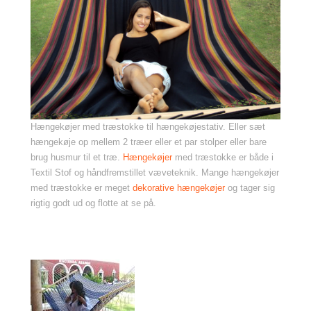
Hængekøjer med træstokke til hængekøjestativ. Eller sæt
hængekøje op mellem 2 træer eller et par stolper eller bare
brug husmur til et træ.
Hængekøjer
med træstokke er både i
Textil Stof og håndfremstillet væveteknik. Mange hængekøjer
med træstokke er meget
dekorative hængekøjer
og tager sig
rigtig godt ud og flotte at se på.