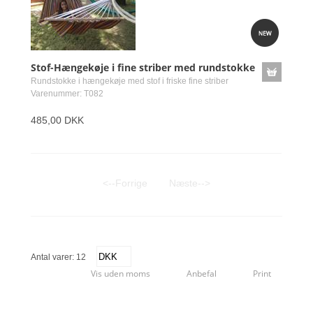
Stof-Hængekøje i fine striber med rundstokke
Rundstokke i hængekøje med stof i friske fine striber
Varenummer: T082
485,00 DKK
<--Forrige
Næste-->
Antal varer: 12
Vis uden moms
Anbefal
Print