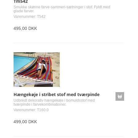
Tm542
Smukke skønne farve-sammen-sætninger i stof. Fyldt med
glade farver.
Varenummer: T542
495,00 DKK
Hængekøje i stribet stof med tværpinde
Udbredt dekorativ hængekøje i bomuldsstof med
tværpinde i farvekombinationer.
Varenummer: T160.0
499,00 DKK