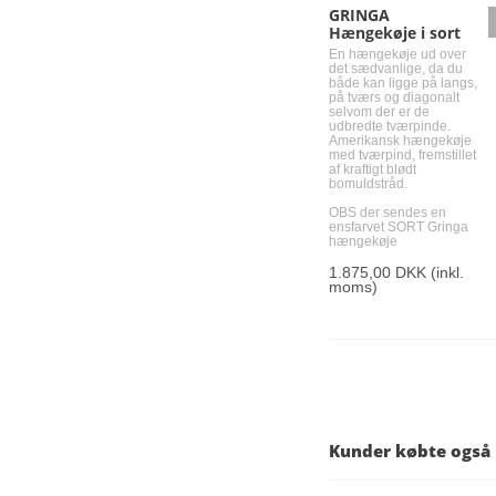
GRINGA
Hængekøje i sort
En hængekøje ud over
det sædvanlige, da du
både kan ligge på langs,
på tværs og diagonalt
selvom der er de
udbredte tværpinde.
Amerikansk hængekøje
med tværpind, fremstillet
af kraftigt blødt
bomuldstråd.
OBS der sendes en
ensfarvet SORT Gringa
hængekøje
1.875,00 DKK
(inkl.
moms)
Kunder købte også