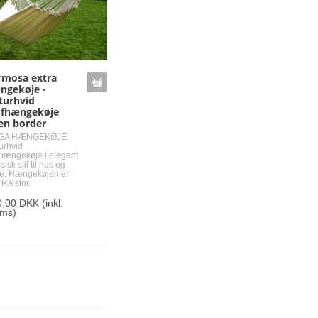
rmosa extra
ngekøje -
turhvid
ofhængekøje
en border
GA HÆNGEKØJE.
urhvid
fhængekøje i elegant
sisk stil til hus og
e. Hængekøjen er
RA stor.
0,00 DKK
(inkl.
ms)