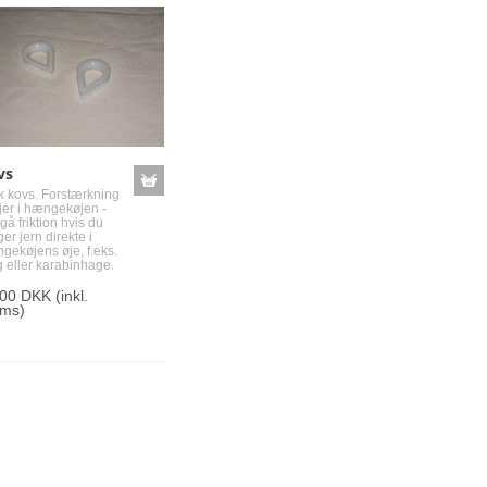
vs
tk kovs. Forstærkning
øjer i hængekøjen -
å friktion hvis du
er jern direkte i
gekøjens øje, f.eks.
g eller karabinhage.
,00 DKK
(inkl.
ms)