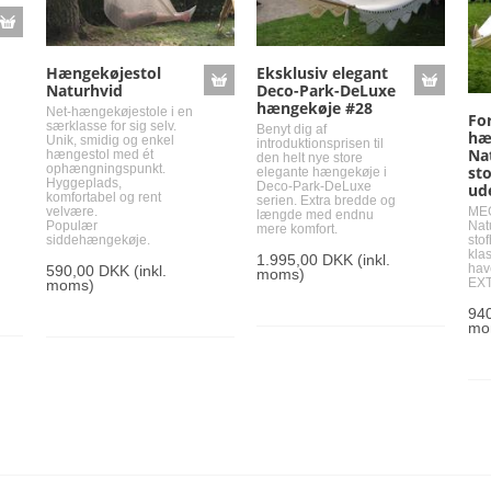
Hængekøjestol
Eksklusiv elegant
Naturhvid
Deco-Park-DeLuxe
hængekøje #28
Net-hængekøjestole i en
Fo
særklasse for sig selv.
Benyt dig af
hæ
Unik, smidig og enkel
introduktionsprisen til
Na
hængestol med ét
den helt nye store
ophængningspunkt.
st
elegante hængekøje i
Hyggeplads,
Deco-Park-DeLuxe
ud
komfortabel og rent
serien. Extra bredde og
velvære.
ME
længde med endnu
Populær
Nat
mere komfort.
siddehængekøje.
sto
klas
1.995,00 DKK
(inkl.
hav
590,00 DKK
(inkl.
moms)
EXT
moms)
94
mo