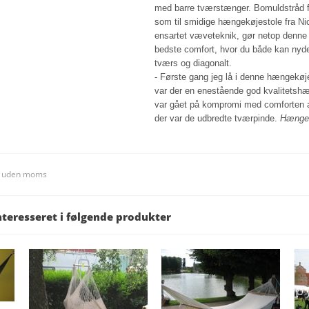
med barre tværstænger. Bomuldstråd f
som til smidige hængekøjestole fra Ni
ensartet væveteknik, gør netop denne
bedste comfort, hvor du både kan nyde
tværs og diagonalt.
- Første gang jeg lå i denne hængekøje,
var der en enestående god kvalitetshæ
var gået på kompromi med comforten
der var de udbredte tværpinde.
Hængek
s uden moms
nteresseret i følgende produkter