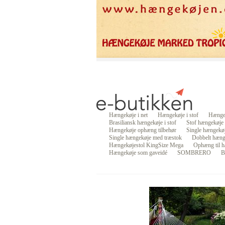
Hængekøje i net
Hængekøje i stof
Hængek
Brasiliansk hængekøje i stof
Stof hængekøje
Hængekøje ophæng tilbehør
Single hængekø
Single hængekøje med træstok
Dobbelt hæng
Hængekøjestol KingSize Mega
Ophæng til h
Hængekøje som gaveidé
SOMBRERO
B