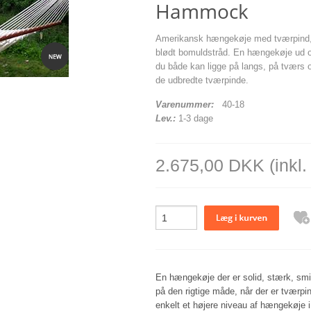
Hammock
Amerikansk hængekøje med tværpind, fr
blødt bomuldstråd. En hængekøje ud o
du både kan ligge på langs, på tværs 
de udbredte tværpinde.
Varenummer:
40-18
Lev.:
1-3 dage
2.675,00 DKK
(inkl
En hængekøje der er solid, stærk, smid
på den rigtige måde, når der er tværp
enkelt et højere niveau af hængekøje 