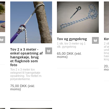
Tov og gyngekrog
Ko
1 stk. tov 3 meter og 1
2 s
stk. gyngekrog
af 
Tov 2 x 3 meter -
undg
enkel opsætning af
brug
65,00 DKK
(inkl.
hæn
moms)
hængekøje, brug
kro
et flagknob som
foto
20
mo
Tov 2 x 3 meter tov
velegnet til hængekøje
opsætning. Tov flettet m.
polyesterkerne.
75,00 DKK
(inkl.
moms)