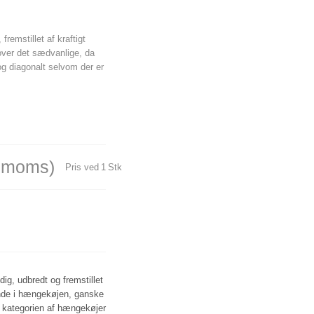
emstillet af kraftigt
ver det sædvanlige, da
og diagonalt selvom der er
. moms)
Pris ved
1
Stk
ig, udbredt og fremstillet
inde i hængekøjen, ganske
i kategorien af hængekøjer