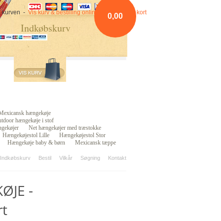
 i kurven -
Vis kurv & bestilling online betaling med kort
0,00
Indkøbskurv
Mexicansk hængekøje
tdoor hængekøje i stof
gekøjer
Net hængekøjer med træstokke
Hængekøjestol Lille
Hængekøjestol Stor
Hængekøje baby & børn
Mexicansk tæppe
 Indkøbskurv
Bestil
Vilkår
Søgning
Kontakt
ØJE -
rt