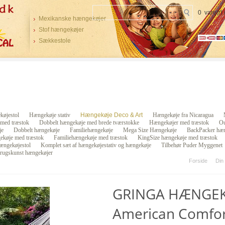
0 vare(r)
Mexikanske hængekøjer
Stof hængekøjer
Sækkestole
øjestol
Hængekøje stativ
Hængekøje Deco & Art
Hængekøje fra Nicaragua
 med træstok
Dobbelt hængekøje med brede tværstokke
Hængekøjer med træstok
Ou
je
Dobbelt hængekøje
Familiehængekøje
Mega Size Hængekøje
BackPacker hæn
ekøje med træstok
Familiehængekøje med træstok
KingSize hængekøje med træstok
ængekøjestol
Komplet sæt af hængekøjestativ og hængekøje
Tilbehør Puder Myggenet
rugskunst hængekøjer
Forside
Din
GRINGA HÆNGEK
American Comfo