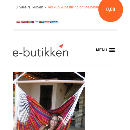
0 vare(r) i kurven -
Vis kurv & bestilling online betaling med kort
0,00
MENU