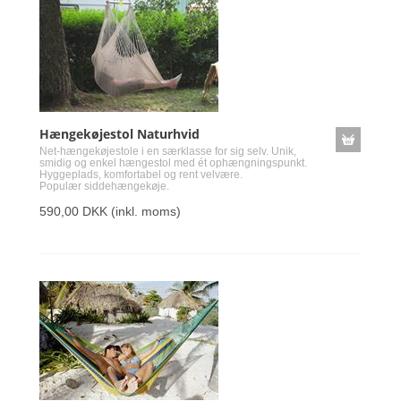
Hængekøjestol Naturhvid
Net-hængekøjestole i en særklasse for sig selv. Unik,
smidig og enkel hængestol med ét ophængningspunkt.
Hyggeplads, komfortabel og rent velvære.
Populær siddehængekøje.
590,00 DKK
(inkl. moms)