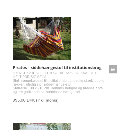
Piratos - siddehængestol til institutionsbrug
HÆNGEKØJESTOL I EN SÆRKLASSE AF KVALITET -
HELT FOR SIG SELV.
Stof hængekøjestol til institutionsbrug, utrolig stærk, utrolig
lækkert, utrolig stor sidde-hænge-stol.
Størrelse 130 x 210 cm. Bemærk længde og bredde. Stof-
og træ godkendelse, særklasse hængestol.
995,00 DKK
(inkl. moms)