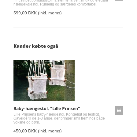
Fint stribet bomuldsstof i afstemte farver, smuk og elegant
hængekøjestol. Rumelig og særdeles komfortabel.
599,00 DKK
(inkl. moms)
Kunder købte også
Baby-hængestol, "Lille Prinsen"
Lille Prinsens baby-hængestol. Kongeligt og festligt.
Gaveidé til de 1-3 årige, der bringer smil frem hos både
voksne og børn.
450,00 DKK
(inkl. moms)