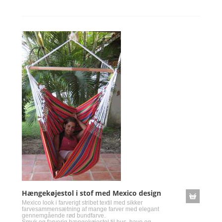
Hængekøjestol i stof med Mexico design
Mexico look i farverigt stribet textil med sikker
farvesammensætning af mange farver med elegant
gennemgående rød bundfarve.