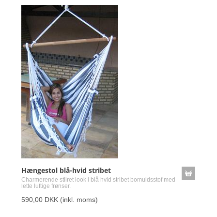
Hængestol blå-hvid stribet
Charmerende stilret look i blå hvid stribet bomuldsstof med
lette luftige frønser.
590,00 DKK
(inkl. moms)