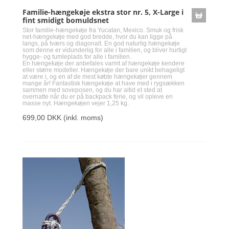
Familie-hængekøje ekstra stor nr. 5, X-Large i
fint smidigt bomuldsnet
Stor familie-hængekøje fra Yucatan, Mexico. Smuk og frisk
net-hængekøje med god bredde, hvor du kan ligge på
langs, på tværs og diagonalt. En god naturlig hængekøje
som denne er vidunderlig for alle i familien, og bliver hurtigt
hygge- og tumleplads for alle i familien.
En hængekøje der anbefales varmt af hængekøje kendere
eller større modeller. Hængekøje der bare unikt behageligt
at være i, og en af de mest købte hængekøjer gennem
mange år! Fantastisk hængekøje at have med i rygsækken
sammen med soveposen, og du har altid et sted at
overnatte når du er på backpack ferie, og vil opleve en
masse nyt. Hængekøjen vejer 1,25 kg.
699,00 DKK
(inkl. moms)