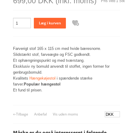
699,00 DKK
(inkl. moms)
Pris ved
1
Stk
Farverigt stof 165 x 115 cm med hvide bæresnorre.
Slidstærkt stof, farveægte og FSC godkendt.
Et ophængningspunkt og med tværstang.
Eksklusiv ny bomuld anvendt til stoffet, ingen former for
genbrugsbomuld.
Kvalitets
Hængekøjestol
i spændende stærke
farver.
Populær hængestol
Et fund til prisen.
«-Tilbage
Anbefal
Vis uden moms
Måske er du også interesseret i følgende