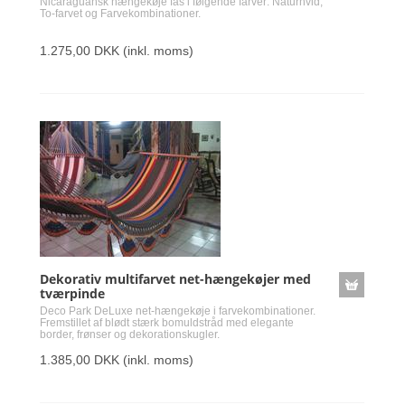
Nicaraguansk hængekøje fås i følgende farver: Naturhvid,
To-farvet og Farvekombinationer.
1.275,00 DKK
(inkl. moms)
Dekorativ multifarvet net-hængekøjer med
tværpinde
Deco Park DeLuxe net-hængekøje i farvekombinationer.
Fremstillet af blødt stærk bomuldstråd med elegante
border, frønser og dekorationskugler.
1.385,00 DKK
(inkl. moms)