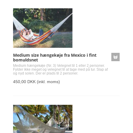
Medium size hængekøje fra Mexico i fint
bomuldsnet
Medium hængekøje (Nr. 3) Velegnet til 1 eller 2 personer.
Fylder ikke meget og velegnet til at tage med på tur. Slap af
og nyd solen. Der er plads til 2 personer.
450,00 DKK
(inkl. moms)