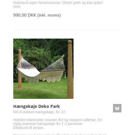
Naturens egen farvenuancer. Oliven grøn og klar grønt
look.
990,00 DKK
(inkl. moms)
Hængekøje Deko Park
NICA dobbel-hængekøje, Nr. 22.
Hæklet sideborder, kvaster, flot og elegant udførsel. En
rigtig drømme hængekøje for 1-2 personer.
Eksklusiv til prisen.