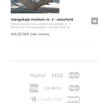
Hængekøje medium nr. 3 - naturhvid
Råhvid mexicanske medium hængekøje nr. 3.
Mexicansk net-hængekøje i smidigt bredt net.
450,00 DKK
(inkl. moms)