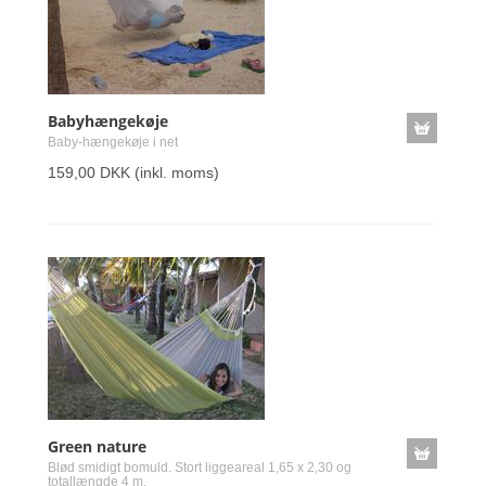
Babyhængekøje
Baby-hængekøje i net
159,00 DKK
(inkl. moms)
Green nature
Blød smidigt bomuld. Stort liggeareal 1,65 x 2,30 og
totallængde 4 m.