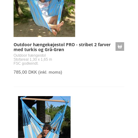
Outdoor hængekøjestol PRO - stribet 2 farver
med turkis og Grå-Grøn
Outdoor hængestol
Stofareal 1,30 x 1,65 m
FSC godkendt.
785,00 DKK
(inkl. moms)