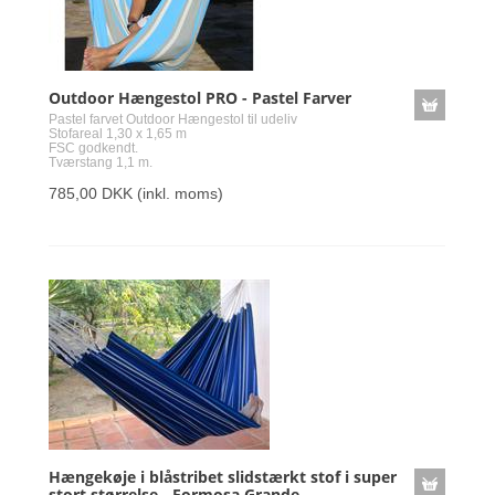
Outdoor Hængestol PRO - Pastel Farver
Pastel farvet Outdoor Hængestol til udeliv
Stofareal 1,30 x 1,65 m
FSC godkendt.
Tværstang 1,1 m.
785,00 DKK
(inkl. moms)
Hængekøje i blåstribet slidstærkt stof i super
stort størrelse - Formosa Grande